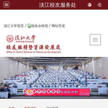
淡江校友服务处
/
/
:::
淡江大学首页
校友会快找
网站导览
Toggle 
:::