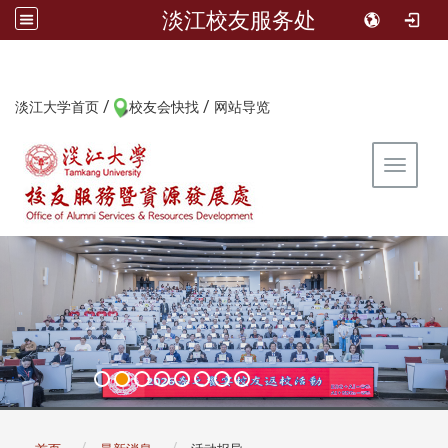
淡江校友服务处
/
/
:::
淡江大学首页
校友会快找
网站导览
Toggle 
:::