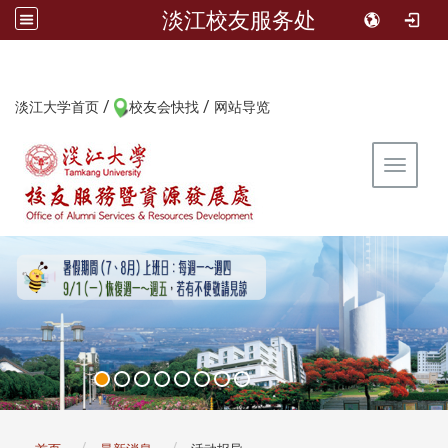
淡江校友服务处
/
/
:::
淡江大学首页
校友会快找
网站导览
Toggle 
:::