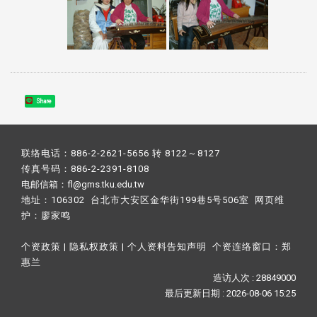
Share
联络电话：886-2-2621-5656 转 8122～8127
传真号码：886-2-2391-8108
电邮信箱：fl@gms.tku.edu.tw
地址：106302 台北市大安区金华街199巷5号506室 网页维
护：
廖家鸣​
个资政策
|
隐私权政策
|
个人资料告知声明
个资连络窗口：
郑
惠兰
造访人次 : 28849000
最后更新日期 :
2026-08-06 15:25