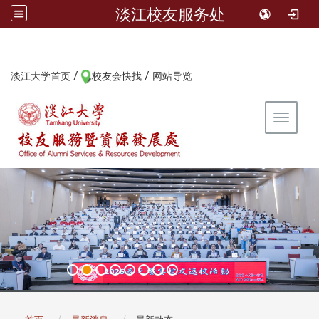
淡江校友服务处
/
/
:::
淡江大学首页
校友会快找
网站导览
Toggle 
:::