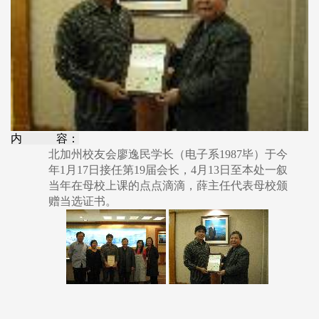
内 容：
北加州校友会廖逸民学长（电子系1987毕）于今
年1月17日接任第19届会长，4月13日至本处一叙
当年在母校上课的点点滴滴，薛主任代表母校颁
赠当选证书。