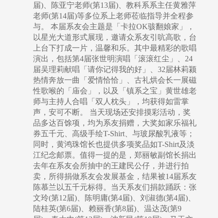
届)、陈亚宁老师(第13届)、教科系系主任黄雅萍
老师(第14届)等多位系上老师莅临指导并全程参
与。 本届系友会主题是「卡拉OK骇翻娘家」，
以星光大道形式展现，邀请众系友引吭高歌，台
上台下打成一片，温馨和乐。其中最精彩的歌唱
演出，包括第4届张世明演唱「滚滚红尘」、24
届吴理莉献唱「请你记得我的好」、32届林莉颍
热情奔放一曲「爱情恰恰」、古礼烘会长一展磁
性歌喉的「庙会」，以及「镇系之宝」黄世雄老
师与主持人合唱「双人枕头」，均获得如雷掌
声，安可不断。 当天现场还安排摸彩活动，奖
品多达百馀项，均为系友捐赠，大奖如家乐福礼
券五千元、高级手绘T-Shirt、与玻尿酸乳液等；
同时，黄鸿珠馆长也提供多项奖品如T-Shirt及淡
江纪念邮票。值得一提的是，郑丽敏副馆长捐出
去年在系友会所抽中的王建民公仔，并进行拍
卖，所得捐做系友会发展基金，结果被14届系友
陈慕兰以五千元标得。当天系友们捐款踊跃：张
文玲(第12届)、陈明庸(第4届)、刘淑德(第4届)、
陆桂英(第6届)、赖丽香(第8届)、温达茂(第9