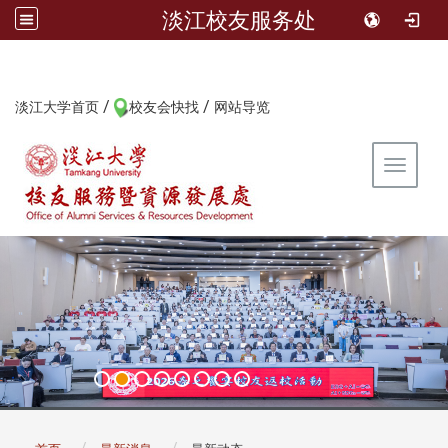
淡江校友服务处
/
/
:::
淡江大学首页
校友会快找
网站导览
Toggle 
:::