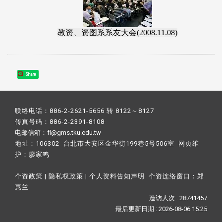
教资、资图系系友大会(2008.11.08)
Share
联络电话：886-2-2621-5656 转 8122～8127
传真号码：886-2-2391-8108
电邮信箱：fl@gms.tku.edu.tw
地址：106302 台北市大安区金华街199巷5号506室 网页维
护：
廖家鸣​
个资政策
|
隐私权政策
|
个人资料告知声明
个资连络窗口：
郑
惠兰
造访人次 : 28741457
最后更新日期 :
2026-08-06 15:25