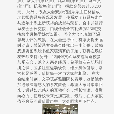
届)、秦大中(第13届)、沈新民(第10届)、马玉文
(第4届)、陈慕兰(第14届)，捐款金额共计30,200
元。 此外，系友大会安排资图系系主任林信成
老师报告系务近况及发展，使系友了解系务走向
与近年来系上所获得的成就与荣誉。会中并进行
系友会会长交接，由现任会长古礼烘(第13届)交
接给李月梅学姊(第5届)。 整个大会也充满了温
馨与关怀的气氛，在大会进行中，有系友提出临
时动议，希望系友会基金能挪出一小部份，鼓励
想进资图系唸书但家境清寒的子弟，获得在场校
友热烈支持; 另外，12届张文玲系友抱病返校参
加系友会，以个人亲身经历，希望校友在职场打
拼之馀，应多注重运动饮食，维护身体健康，常
常知足感恩，珍惜每一次与大家的相聚。 在大
会结束时刻，文学院赵雅丽院长表示，这是她参
加过最温馨感人的系友聚会，希望大家能常常回
来，透过如此感人的互动机会，增长情谊、凝聚
向心力，使母校未来更加茁壮。最后，在大家依
依不舍及互道珍重声中，大会圆满画下句点。