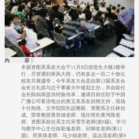
内 容：
本届资图系系友大会于11月8日假觉生大楼2楼举
行，尽管遇到寒风大雨，仍有多达一百二十馀位
校友共襄盛举，今年系友大会是由第13届系友会
会长古礼烘与总干事秦大中规划主办，并由前任
会长陈灿珠提供经验传承，邀请目前任职于中国
广播公司客语电台的黄玉美系友担纲主持，现场
十分热络。文学院院长赵雅丽、资图系主任林信
成、荣誉教授黄世雄老师、现任馆长黄鸿珠老
师、资图系前任系主任宋雪芳老师(第9届)、学习
与教学中心主任徐新逸老师、邱炯友老师(第12
届)、郑美珠老师、马少娟老师、温达茂老师(第9