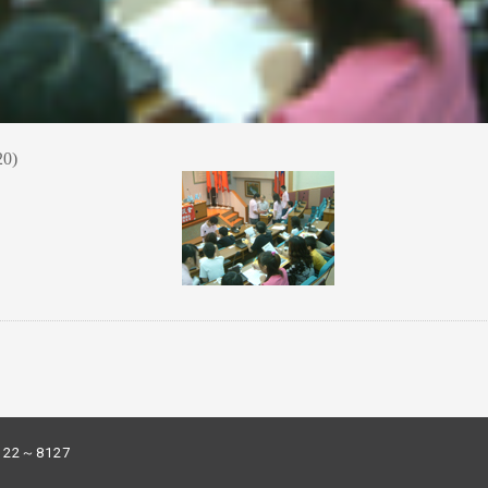
0)
122～8127