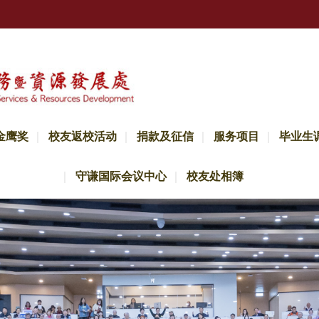
金鹰奖
校友返校活动
捐款及征信
服务项目
毕业生
守谦国际会议中心
校友处相簿