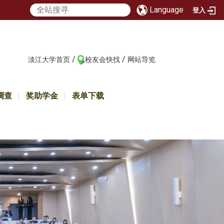
Language
登入
/
/
:::
淡江大学首页
校友会快找
网站导览
调查
奖助学金
表单下载