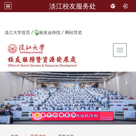
淡江校友服务处
/
/
:::
淡江大学首页
校友会快找
网站导览
Toggle 
:::