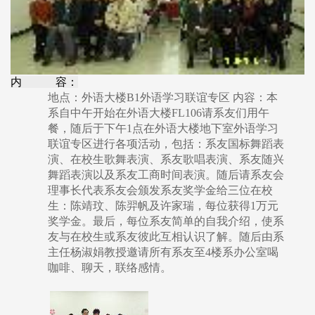
内 容：
地点：外语大楼B1外语学习联谊专区 内容：本
系自中午开始在外语大楼FL106请系友们用午
餐，随后于下午1点在外语大楼地下室外语学习
联谊专区进行各项活动，包括：系友国标舞蹈表
演、在校生歌舞表演、系友歌唱表演、系友随兴
舞蹈表演以及系友工商时间表演。随后请系友会
理事长代表系友会颁发系友奖学金给三位在校
生：陈靖玟、陈羿帆及许家瑞，每位获得1万元
奖学金。最后，每位系友简单的自我介绍，使系
友与在校生或系友彼此互相认识了解。随后由系
主任杨淑娟教授邀请所有系友至4楼系办公室喝
咖啡、聊天，联络感情。