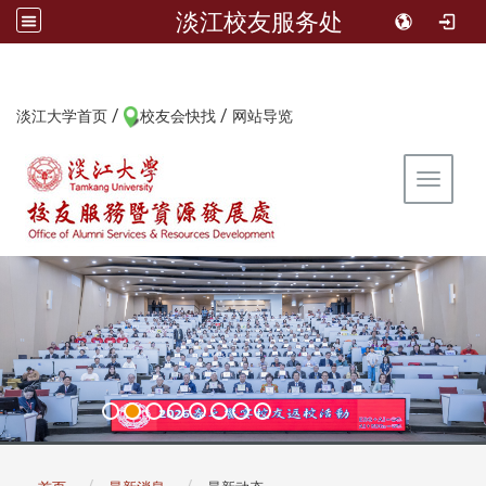
淡江校友服务处
/
/
:::
淡江大学首页
校友会快找
网站导览
Toggle 
:::