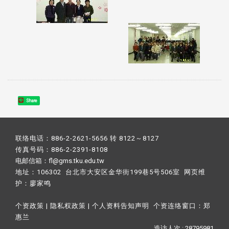
Share
联络电话：886-2-2621-5656 转 8122～8127
传真号码：886-2-2391-8108
电邮信箱：fl@gms.tku.edu.tw
地址：106302 台北市大安区金华街199巷5号506室 网页维
护：
廖家鸣​
个资政策
|
隐私权政策
|
个人资料告知声明
个资连络窗口：
郑
惠兰
造访人次 : 28795981