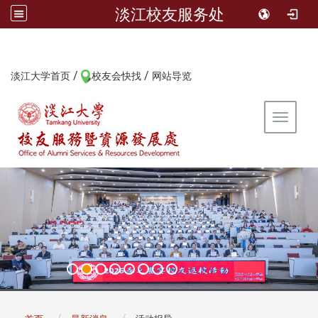
淡江校友服务处
/
/
:::
淡江大学首页
校友会快找
网站导览
Toggle 
:::