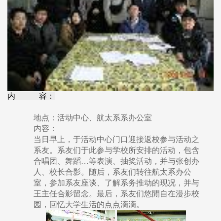
内 容：
地点：活动中心、航太系系办公室
内容：
当日早上，于活动中心门口迎接返校参与活动之
系友。系友们于此参与学校所安排的活动，包含
合唱团、舞蹈…等表演、抽奖活动，并与张创办
人、校长合影。随后，系友们转往航太系办公
室，参加系友座谈、了解系务推动的现况，并与
王主任合影留念。最后，系友们悠閒自在漫步校
园，回忆大学生活的点点滴滴。