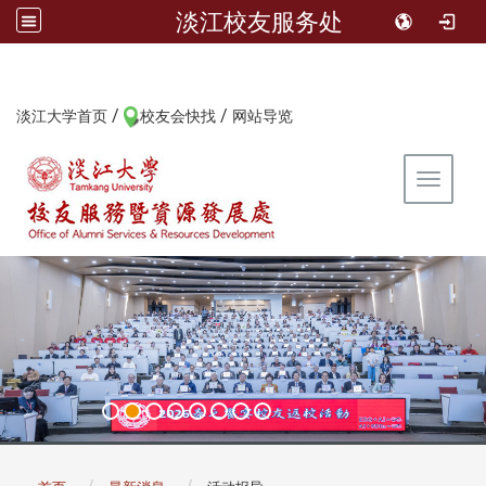
淡江校友服务处
/
/
:::
淡江大学首页
校友会快找
网站导览
Toggle 
:::