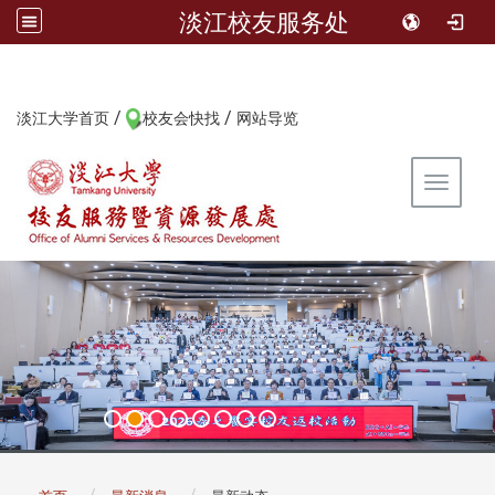
淡江校友服务处
/
/
:::
淡江大学首页
校友会快找
网站导览
Toggle 
:::