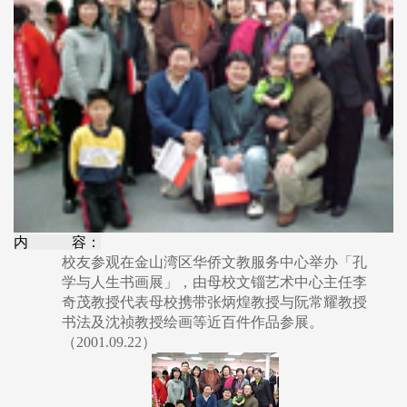
内 容：
校友参观在金山湾区华侨文教服务中心举办「孔
学与人生书画展」，由母校文锱艺术中心主任李
奇茂教授代表母校携带张炳煌教授与阮常耀教授
书法及沈祯教授绘画等近百件作品参展。
（2001.09.22）