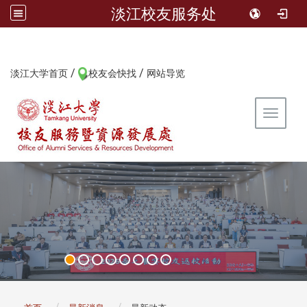
淡江校友服务处
/
/
:::
淡江大学首页
校友会快找
网站导览
Toggle 
:::