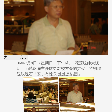
内 容：
96年7月8日（星期日）下午6时，花莲统帅大饭
店，为感谢陈主任敏男对校友会的贡献，特别赠
送玫瑰石「安步有馀乐 处处是桃园」