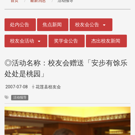
首页
最新消息
活动报导
:::
处内公告
焦点新闻
校友会公告
校友会活动
奖学金公告
杰出校友新闻
◎活动名称：校友会赠送「安步有馀乐
处处是桃园」
2007-07-08
花莲县校友会
活动报导