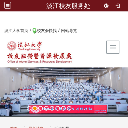
淡江校友服务处
/
/
:::
淡江大学首页
校友会快找
网站导览
Toggle 
:::