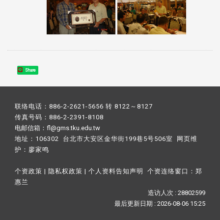
Share
联络电话：886-2-2621-5656 转 8122～8127
传真号码：886-2-2391-8108
电邮信箱：fl@gms.tku.edu.tw
地址：106302 台北市大安区金华街199巷5号506室 网页维
护：
廖家鸣​
个资政策
|
隐私权政策
|
个人资料告知声明
个资连络窗口：
郑
惠兰
造访人次 : 28802599
最后更新日期 :
2026-08-06 15:25