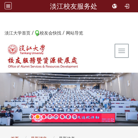
淡江校友服务处
/
/
:::
淡江大学首页
校友会快找
网站导览
Toggle 
:::