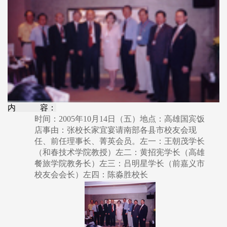
内 容：
时间：2005年10月14日（五）地点：高雄国宾饭
店事由：张校长家宜宴请南部各县市校友会现
任、前任理事长、菁英会员。左一：王朝茂学长
（和春技术学院教授）左二：黄招宪学长（高雄
餐旅学院教务长）左三：吕明星学长（前嘉义市
校友会会长）左四：陈淼胜校长