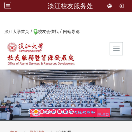
淡江校友服务处
/
/
:::
淡江大学首页
校友会快找
网站导览
Toggle 
:::