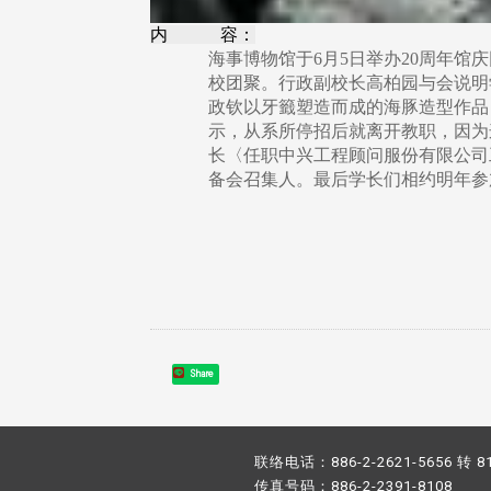
内 容：
海事博物馆于6月5日举办20周年
校团聚。行政副校长高柏园与会说明
政钦以牙籤塑造而成的海豚造型作品
示，从系所停招后就离开教职，因为
长〈任职中兴工程顾问服份有限公司
备会召集人。最后学长们相约明年参
Share
联络电话：886-2-2621-5656 转 8
传真号码：886-2-2391-8108