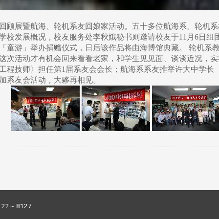
馆庆回顾展暨航海、轮机系友回娘家活动。五十多位航海系、轮机
学校发展概况，校友服务处李秋娥秘书则邀请校友于11月6日组
「童游」举办捐赠仪式，日后该作品将由海博馆典藏。 轮机系
这次活动才有机会回来看看老家，和学生见见面、谈谈近况，实
工程技师〉担任第1届系友会会长；航海系系友推举许大中学长
加系友会活动，大夥再相见。
122～8127