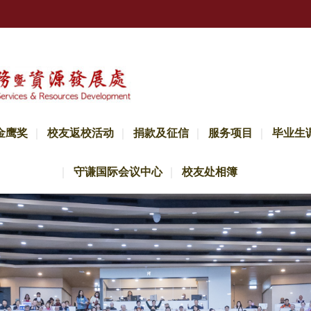
金鹰奖
校友返校活动
捐款及征信
服务项目
毕业生
守谦国际会议中心
校友处相簿