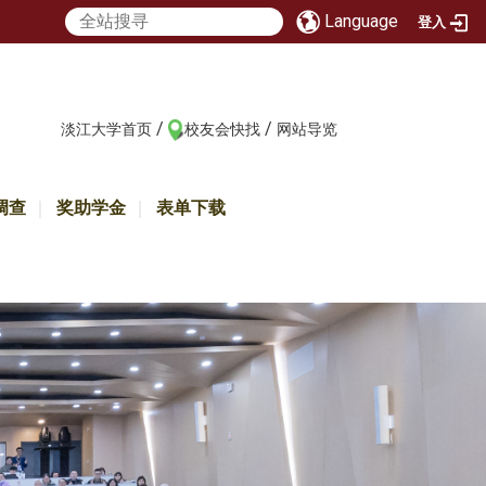
Language
登入
/
/
:::
淡江大学首页
校友会快找
网站导览
调查
奖助学金
表单下载