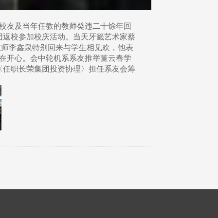
系校友及当年任教的教师癸违二十馀年回
团返校参加校庆活动。当天牙籤艺术家蔡
教师李鑫泉特别回来与学生相见欢，他表
在开心。会中轮机系系友推举董云春学
〈任职长荣集团投资协理〉担任系友会筹