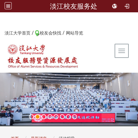
淡江校友服务处
/
/
:::
淡江大学首页
校友会快找
网站导览
Toggle 
:::