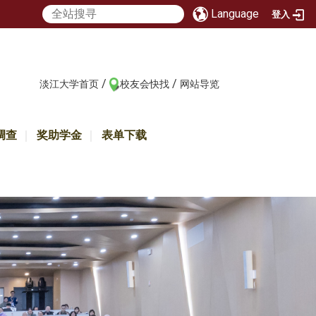
Language
登入
/
/
:::
淡江大学首页
校友会快找
网站导览
调查
奖助学金
表单下载