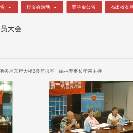
公告
校友会活动
奖学金公告
杰出校友
会员大会
港务局东岸大楼2楼简报室 由林理事长孝荣主持