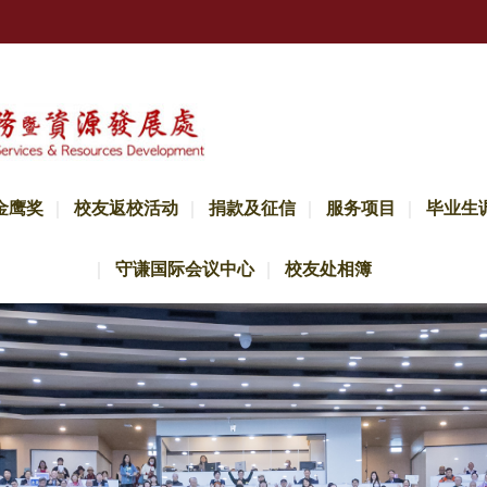
金鹰奖
校友返校活动
捐款及征信
服务项目
毕业生
守谦国际会议中心
校友处相簿