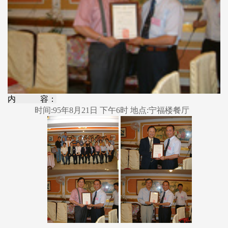
内 容：
时间:95年8月21日 下午6时 地点:宁福楼餐厅