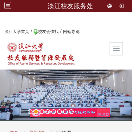
淡江校友服务处
/
/
:::
淡江大学首页
校友会快找
网站导览
Toggle 
:::