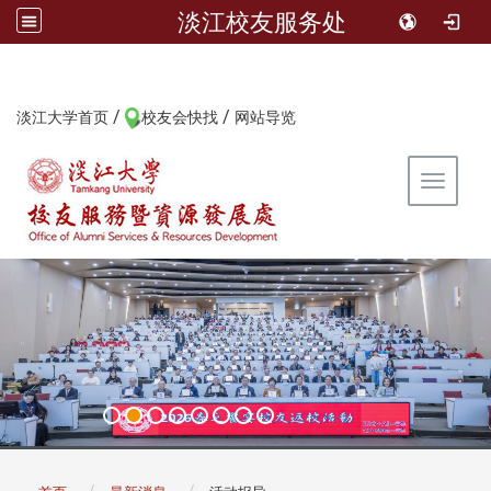
淡江校友服务处
/
/
:::
淡江大学首页
校友会快找
网站导览
Toggle 
:::