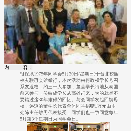
内 容：
银保系1975年同学会5月20日(星期日)于台北校园
校友联谊会馆举行，本次活动由何政权学长号召
系友返校，约三十人参加，董莹学长特地从泰国
前来参与，吴敏成学长从高雄赶来，为的就是不
要错过这30年难得的回忆。与会同学发起回馈母
校，远道的董学长代表全体同学捐赠1万元由本
处陈主任敏男代表接受，同学们也一致同意每年
5月第3个星期日为同学会日。