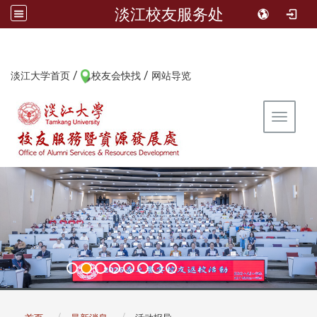
淡江校友服务处
/
/
:::
淡江大学首页
校友会快找
网站导览
Toggle 
:::