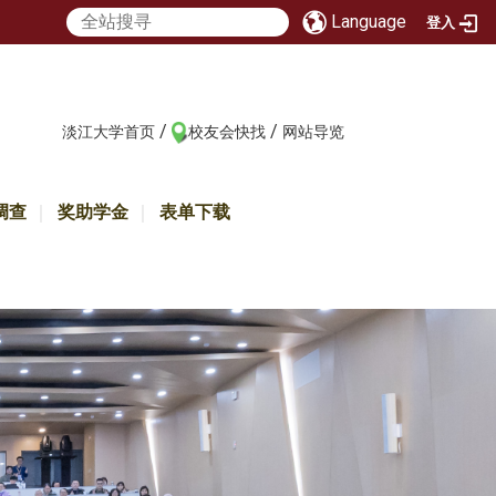
Language
登入
/
/
:::
淡江大学首页
校友会快找
网站导览
调查
奖助学金
表单下载