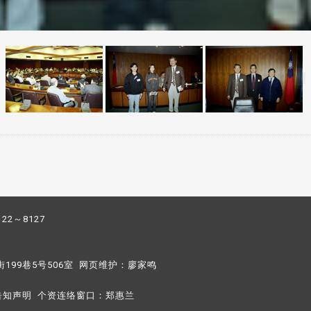
122～8127
街199巷5号506室 网页维护：
廖家鸣​
告知声明
个资连络窗口：
郑惠兰