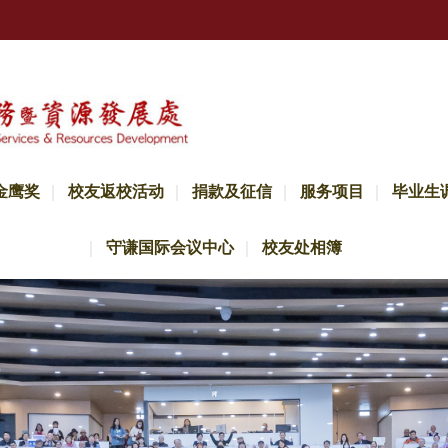
金鹰奖
校友返校活动
捐款及征信
服务项目
毕业生
守谦国际会议中心
校友处相簿