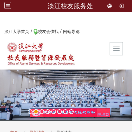
淡江校友服务处
/
/
:::
淡江大学首页
校友会快找
网站导览
Toggle 
:::