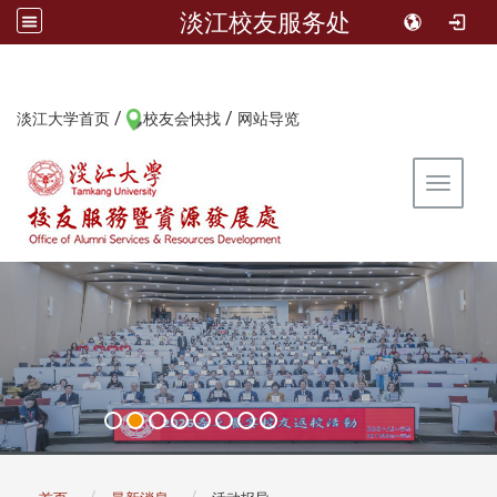
淡江校友服务处
/
/
:::
淡江大学首页
校友会快找
网站导览
Toggle 
:::