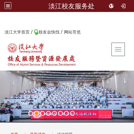
淡江校友服务处
/
/
:::
淡江大学首页
校友会快找
网站导览
Toggle 
:::