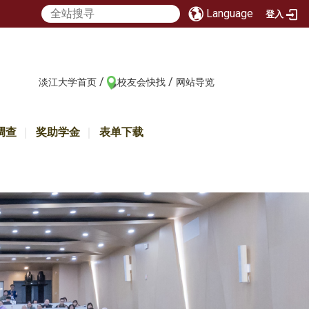
Language
登入
/
/
:::
淡江大学首页
校友会快找
网站导览
调查
奖助学金
表单下载