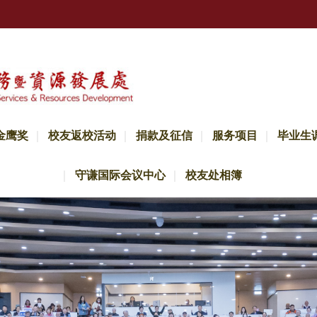
金鹰奖
校友返校活动
捐款及征信
服务项目
毕业生
守谦国际会议中心
校友处相簿