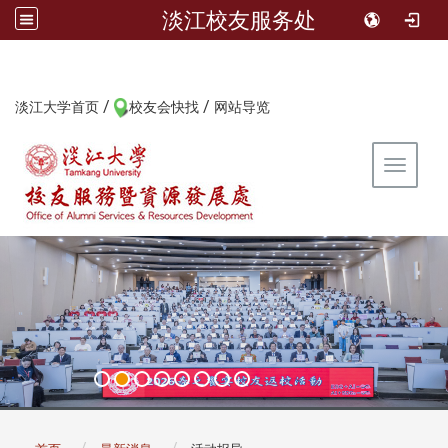
淡江校友服务处
/
/
:::
淡江大学首页
校友会快找
网站导览
Toggle 
:::