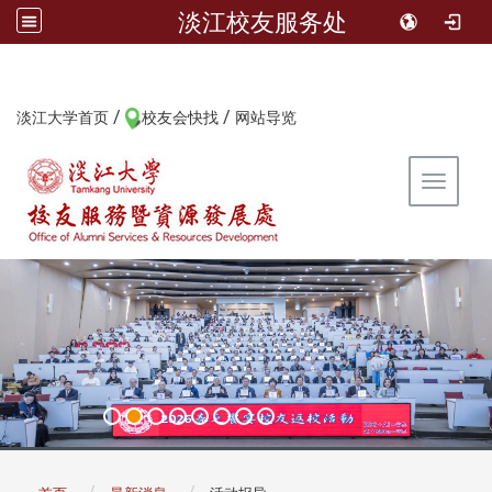
淡江校友服务处
/
/
:::
淡江大学首页
校友会快找
网站导览
Toggle 
:::