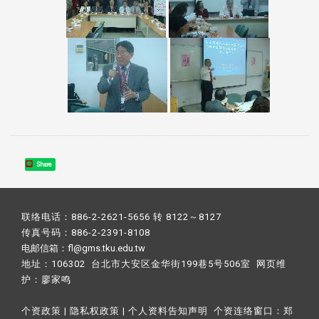
Share
联络电话：886-2-2621-5656 转 8122～8127
传真号码：886-2-2391-8108
电邮信箱：fl@gms.tku.edu.tw
地址：106302 台北市大安区金华街199巷5号506室 网页维
护：
廖家鸣​
个资政策
|
隐私权政策
|
个人资料告知声明
个资连络窗口：
郑