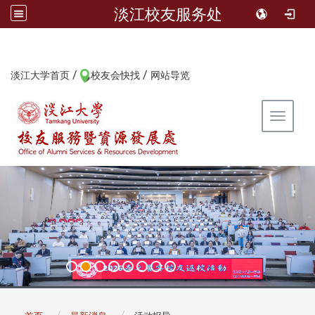
淡江校友服务处
/
/
:::
淡江大学首页
校友会快找
网站导览
Toggle 
:::