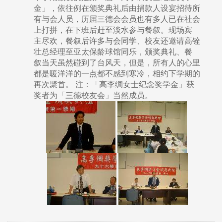
金」，依往例在颁奖典礼后由捐款人设宴招待所
有与会人员，历届三德会会员也有多人已在社会
上打拼，在下班后赶至淡水参与餐叙。现场宾
主尽欢，餐叙后许多与会同学、校友还邀请高铨
壮总经理至亚太保龄球馆同乐，颁奖典礼、餐
叙当天虽然碰到了台风天，但是，所有人的心里
都是暖洋洋的一点都不感到寒冷，相约下学期的
再次聚首。 注：「高李绸女士纪念奖学金」获
奖者为「三德校友会」当然成员。