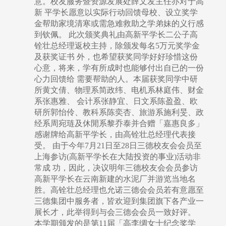
意。校友服务暨资源发展处薛文发主任亦对于高
新 平学长愿意以实际行动回馈母校、设立奖学
金帮助家境清寒或需急难救助之学弟妹的义行感
到钦佩。 此次颁奖典礼由高新平学长二公子高
铨壮总经理返校主持，除颁发每名5万元奖学金
及获奖证书 外，也希望获奖同学好好珍惜这份
心意，将来，学有所成时也能够付出自已的一份
心力回馈给 需要帮助的人。本届获奖同学中研
所黄文倩、物理系简政纬、电机系林庭伟、财金
系张惠雅、 会计系张静宜、日文系陈盈盈、欧
研所郭怡伶、教科系陈奕杏、旅游系施利旻、政
经系周宛琏及休閒系黎乔泰并合赠「嘉惠良多」
感谢牌给高新平学长，由高铨壮总经理代表接
受。 由于今年7月21日至28日三德校友会会员至
上海参访(高新平学长在大陆投资的事业)活动非
常成 功，因此，决议明年三德校友会会员参访
高新平学长在云南新建的水泥厂并游览当地名
胜。高铨壮总经理也允诺三德会会员若有意愿至
三德集团中服务者，皆欢迎到集团旗下各产业一
展长才，此举得到与会三德会会员一致好评。
本学期颁发的是第11届「高李绸女士纪念奖学