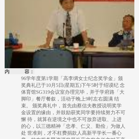
内 容：
96学年度第1学期「高李绸女士纪念奖学金」颁
奖典礼已于10月5日(星期五)下午5时于绍谟纪 念
体育馆SG319会议室办理完毕，并于学府路「大
脚印」餐厅餐叙，活动于晚上9时左右圆满 结
束。 颁奖典礼中，首先由蔡信夫教授说明奖学
金设置的缘由，并鼓励获奖同学要持续努力不可
懈 待，就算在逆境之中也不可放弃进取、上进
的心，以三德精神「忠孝、仁义、勤俭」为做人
处 世准则，才不枉费捐款人高新平学长一番心