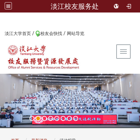
淡江校友服务处
/
/
:::
淡江大学首页
校友会快找
网站导览
Toggle 
:::