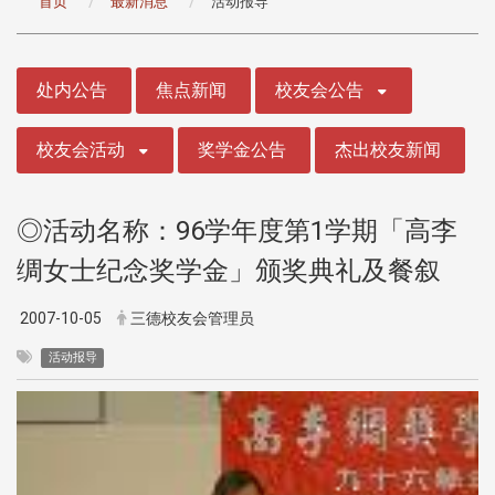
首页
最新消息
活动报导
:::
处内公告
焦点新闻
校友会公告
校友会活动
奖学金公告
杰出校友新闻
◎活动名称：96学年度第1学期「高李
绸女士纪念奖学金」颁奖典礼及餐叙
2007-10-05
三德校友会管理员
活动报导