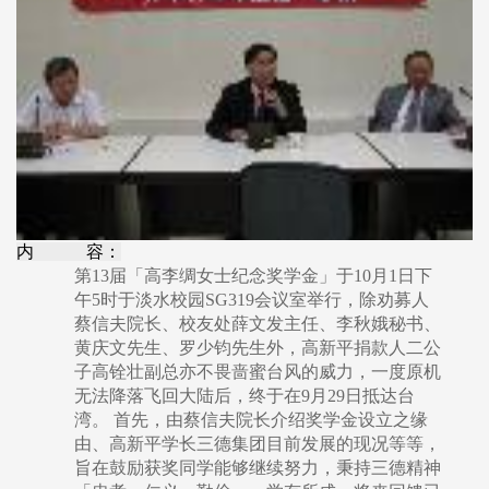
内 容：
第13届「高李绸女士纪念奖学金」于10月1日下
午5时于淡水校园SG319会议室举行，除劝募人
蔡信夫院长、校友处薛文发主任、李秋娥秘书、
黄庆文先生、罗少钧先生外，高新平捐款人二公
子高铨壮副总亦不畏啬蜜台风的威力，一度原机
无法降落飞回大陆后，终于在9月29日抵达台
湾。 首先，由蔡信夫院长介绍奖学金设立之缘
由、高新平学长三德集团目前发展的现况等等，
旨在鼓励获奖同学能够继续努力，秉持三德精神