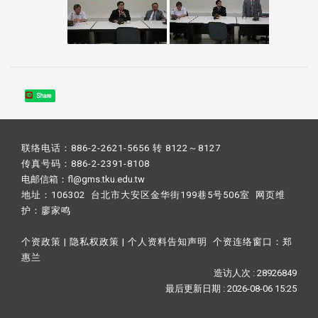
Share
联络电话：886-2-2621-5656 转 8122～8127
传真号码：886-2-2391-8108
电邮信箱：fl@gms.tku.edu.tw
地址：106302 台北市大安区金华街199巷5号506室 网页维
护：
廖家鸣​
个资政策
|
隐私权政策
|
个人资料告知声明
个资连络窗口：
郑
惠兰
造访人次 : 28926849
最后更新日期 :
2026-08-06 15:25