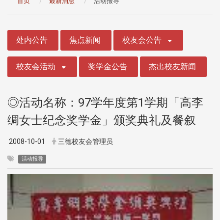
首页
最新消息
活动报导
:::
处内公告
焦点新闻
校友会公告
校友会活动
奖学金公告
杰出校友新闻
◎活动名称：97学年度第1学期「高李
绸女士纪念奖学金」颁奖典礼及餐叙
2008-10-01
三德校友会管理员
活动报导