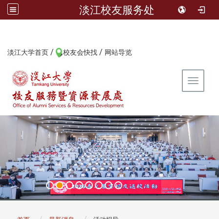
淡江校友服务处
/
/
:::
淡江大学首页
校友会快找
网站导览
Toggle 
:::