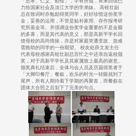
「忠孝、仁义、勤俭」，学有所成，将来回馈已
力给国家社会及淡江大学的学弟妹。 高铨壮副
总在致词时亦勉励得奖同学，好好珍惜这份奖学
金，妥善的运用，不管是贴补家用、存作报考研
究所基金等。并强调这份奖学金重要的不是金额
的多寡，而是其代表的意义，那是高新平学长回
馈母校的高尚情操，亦是对家庭突遭变故、急难
需救助的同学的一份期望。 校友处薛文发主任
代表母校感谢高铨壮副总百忙之中还亲自返校颁
奖，对于高新平学长及其家属致上最高的谢意。
颁奖典礼结束后，全体与会人员及历届得奖者于
「大脚印餐厅」餐叙，欢乐的时光一转眼就到了
尾声，所有人期待着下学期的再聚首，而餐叙在
团体大合照之后划下了完美的句点。