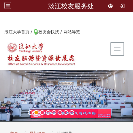
淡江校友服务处
/
/
:::
淡江大学首页
校友会快找
网站导览
Toggle 
:::