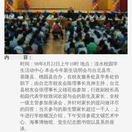
内 容：
时间：98年8月22日上午10时 地点：淡水校园学
生活动中心 本会今年新生说明会与台北县市、
基隆县、桃园县合办，在校友服务处及学务处协
助下，由台北市校友会陈理事长兆伸主持，台北
县校友会张理事长义雄莅临参加，行政副校长高
柏园代表学校致词欢迎与会的新生及家长，全校
一级主管参加座谈会，并针对家长的提问做详尽
的回答；当天参与的新生暨家长超过一千人；上
午进行学校概况介绍，下午安排参观文锱艺术中
心、海事博物馆、觉生纪念图书馆以及系所座
谈。