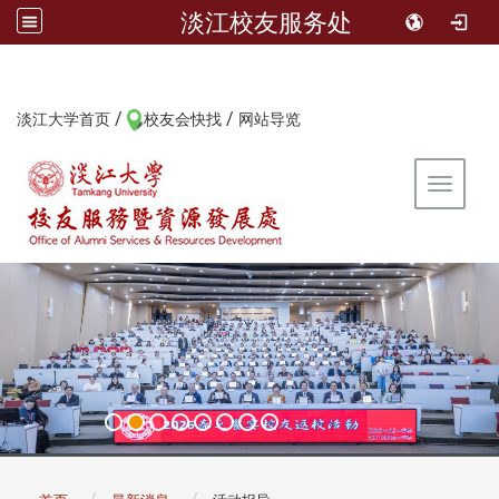
淡江校友服务处
/
/
:::
淡江大学首页
校友会快找
网站导览
Toggle 
:::