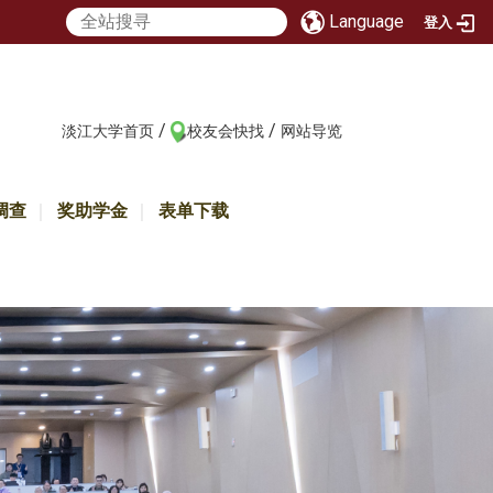
Language
登入
/
/
:::
淡江大学首页
校友会快找
网站导览
调查
奖助学金
表单下载