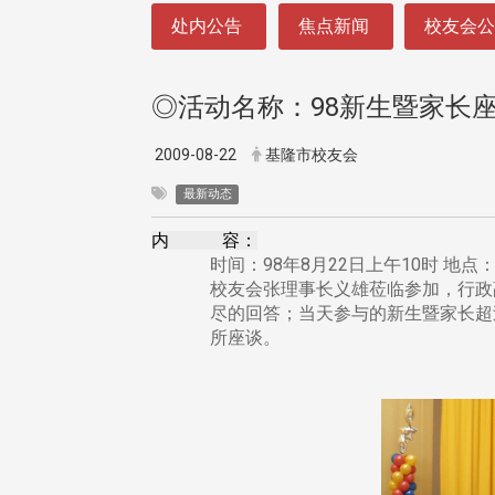
:::
处内公告
焦点新闻
校友会
◎活动名称：98新生暨家长
2009-08-22
基隆市校友会
最新动态
内 容：
时间：98年8月22日上午10时 
校友会张理事长义雄莅临参加，行政
尽的回答；当天参与的新生暨家长超
所座谈。