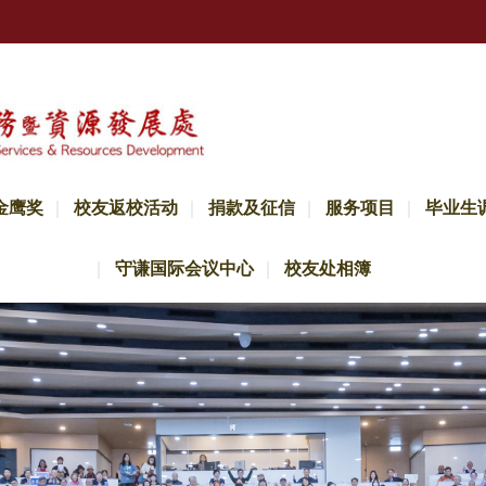
金鹰奖
校友返校活动
捐款及征信
服务项目
毕业生
守谦国际会议中心
校友处相簿