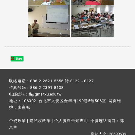
Share
联络电话：886-2-2621-5656 转 8122～8127
传真号码：886-2-2391-8108
电邮信箱：fl@gms.tku.edu.tw
地址：106302 台北市大安区金华街199巷5号506室 网页维
护：
廖家鸣​
个资政策
|
隐私权政策
|
个人资料告知声明
个资连络窗口：
郑
惠兰
造访人次 : 28699639