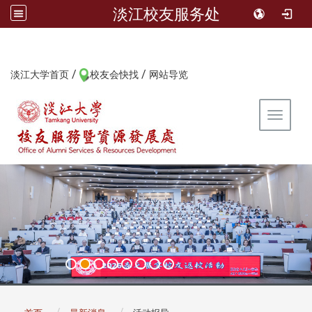
淡江校友服务处
/
/
:::
淡江大学首页
校友会快找
网站导览
Toggle 
:::