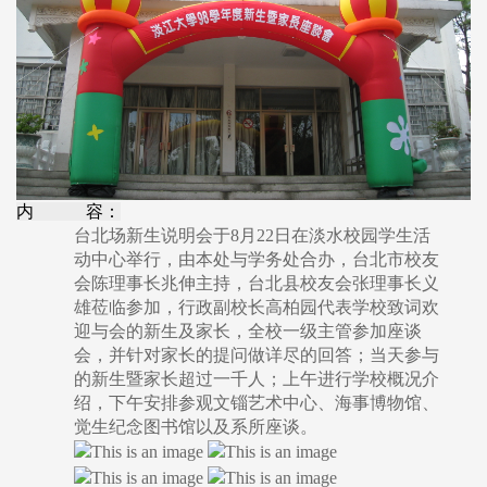
内 容：
台北场新生说明会于8月22日在淡水校园学生活
动中心举行，由本处与学务处合办，台北市校友
会陈理事长兆伸主持，台北县校友会张理事长义
雄莅临参加，行政副校长高柏园代表学校致词欢
迎与会的新生及家长，全校一级主管参加座谈
会，并针对家长的提问做详尽的回答；当天参与
的新生暨家长超过一千人；上午进行学校概况介
绍，下午安排参观文锱艺术中心、海事博物馆、
觉生纪念图书馆以及系所座谈。