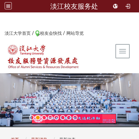
淡江校友服务处
/
/
:::
淡江大学首页
校友会快找
网站导览
Toggle 
:::