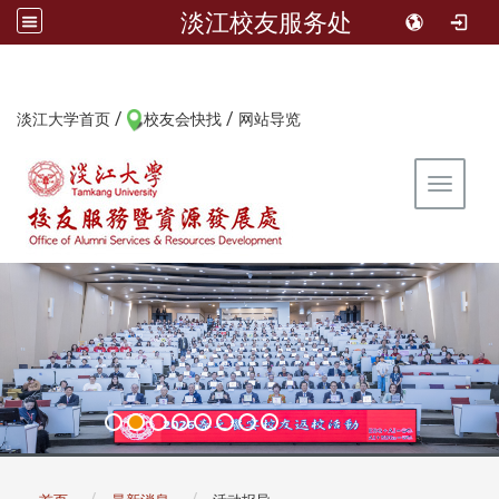
淡江校友服务处
/
/
:::
淡江大学首页
校友会快找
网站导览
Toggle 
:::