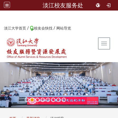
淡江校友服务处
/
/
:::
淡江大学首页
校友会快找
网站导览
Toggle 
:::