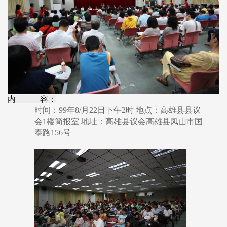
内 容：
时间：99年8/月22日下午2时 地点：高雄县县议
会1楼简报室 地址：高雄县议会高雄县凤山市国
泰路156号