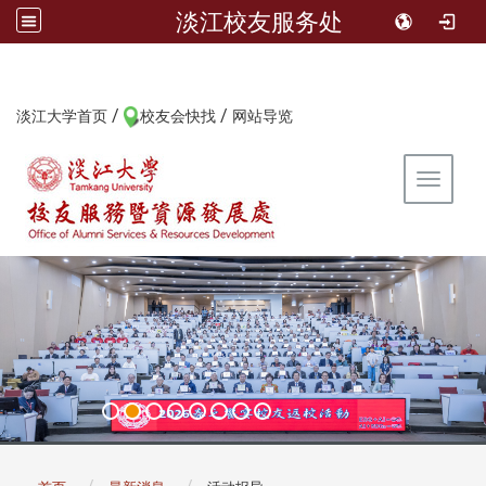
淡江校友服务处
/
/
:::
淡江大学首页
校友会快找
网站导览
Toggle 
:::