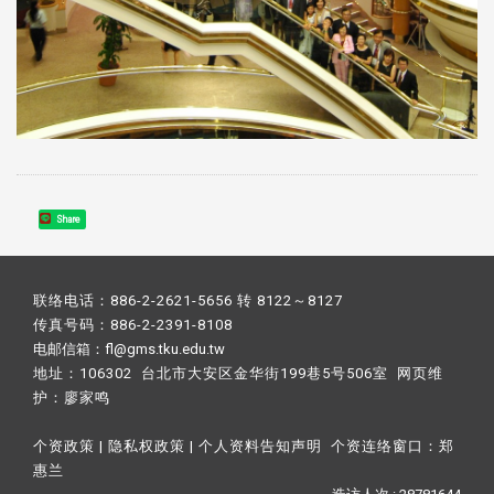
Share
联络电话：886-2-2621-5656 转 8122～8127
传真号码：886-2-2391-8108
电邮信箱：fl@gms.tku.edu.tw
地址：106302 台北市大安区金华街199巷5号506室 网页维
护：
廖家鸣​
个资政策
|
隐私权政策
|
个人资料告知声明
个资连络窗口：
郑
惠兰