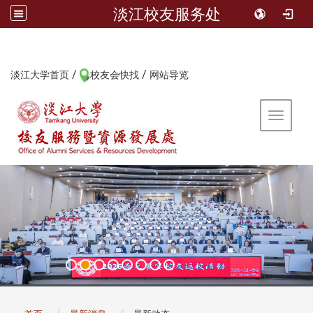
淡江校友服务处
/
/
:::
淡江大学首页
校友会快找
网站导览
Toggle 
:::