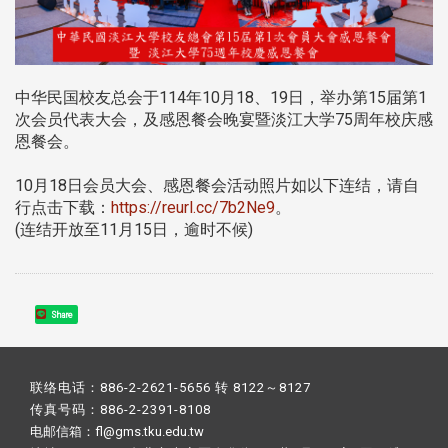
中华民国校友总会于114年10月18、19日，举办第15届第1
次会员代表大会，及感恩餐会晚宴暨淡江大学75周年校庆感
恩餐会。
10月18日会员大会、感恩餐会活动照片如以下连结，请自
行点击下载：
https://reurl.cc/7b2Ne9
。
(连结开放至11月15日，逾时不候)
Share
联络电话：886-2-2621-5656 转 8122～8127
传真号码：886-2-2391-8108
电邮信箱：fl@gms.tku.edu.tw