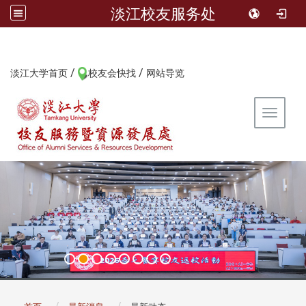
淡江校友服务处
/
/
:::
淡江大学首页
校友会快找
网站导览
Toggle 
:::