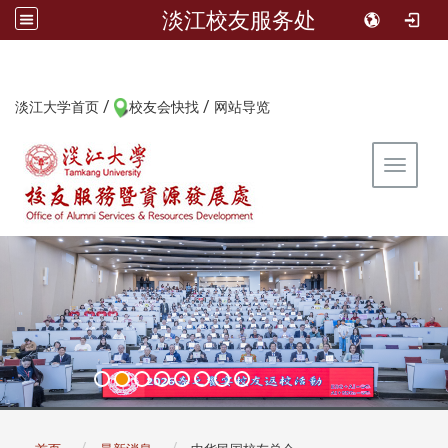
淡江校友服务处
/
/
:::
淡江大学首页
校友会快找
网站导览
Toggle 
:::