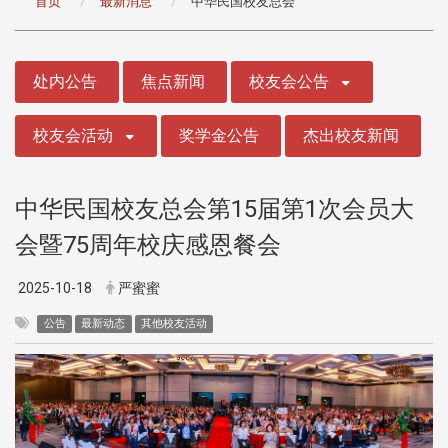
首页
最新消息
中华民国校友总会
:::
处内公告
焦点新闻
校友会公告
校友会活动
奖学金公告
杰出校友新闻
中华民国校友总会第15届第1次会员大
会暨75周年校庆感恩餐会
2025-10-18
严蜜蜜
公告
最新动态
其他校友活动