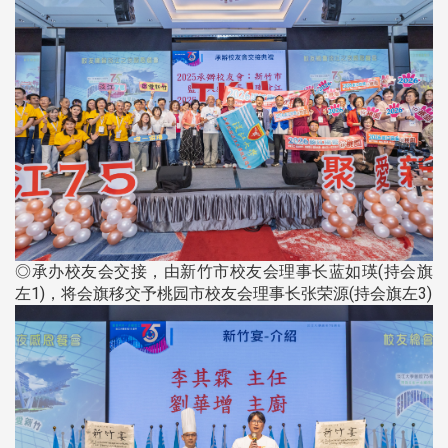
◎承办校友会交接，由新竹市校友会理事长蓝如瑛(持会旗
左1)，将会旗移交予桃园市校友会理事长张荣源(持会旗左3)