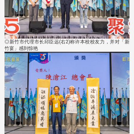
◎新竹市代理市长邱臣远(右2)称许本校校友力，并对「新
竹宴」感到惊艳