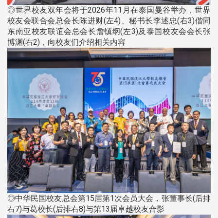
◎世界校友双年会将于2026年11月在泰国曼谷举办，世界
校友会联合会总会长陈进财(左4)、秘书长李述忠(右3)偕同
东南亚校友联谊会总会长詹镇纲(左3)及泰国校友会会长张
博渊(右2)，向校友们介绍相关内容
◎中华民国校友总会第15届第1次会员大会，张董事长(后排
右7)与葛校长(后排右8)与第13届卓越校友合影