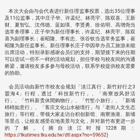
本次大会由与会代表进行新任理监事投票，选出35位理事
及11位监事，其中庄子华、许孟纪、林亮宇、陈双喜、王新
财、夏智弘、沈伟德、蓝如瑛、李贤勇、徐佑明、高增尧当
选常务理事，庄子华为新任理事长，许孟纪、林亮宇、陈双
喜为副理事长；崔昭隆、李有忠、张谷钦当选常务监事，崔
昭隆为新任监事长。新任理事长庄子华因举办员工旅游未能
出席活动，特别录影感谢会员们的支持，期望接下来的任期
可以尝试一些不一样的活动规划，担任学校与校友间的沟通
桥梁，邀请校友多多参与母校活动，联系学校提供校友需要
的协助。
会员活动由新竹市校友会规划「淡江真行，新竹好行之3
盟海4」行程，透过「科技新竹行」、「南寮放风舒活
行」、「竹科新贵休閒购物行」、「竹堑小旅行」、「新埔
杮杮如意行」、「客庄文化山水秘境行」与「老街人文生态
旅行」等行程，带领大家走访台积创新馆、南寮渔港、新埔
等景点，让校友感受在地美景与文化，并对新竹有更进一步
的了解。(摘自淡江时报1228期：
https://tkutimes.tku.edu.tw/dtl.aspx?no=59652
)