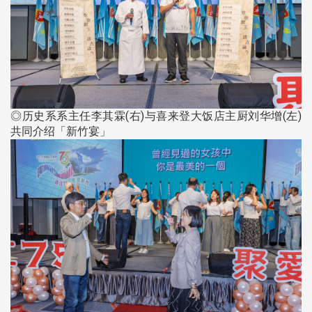
◎历史系系主任李其霖(右)与喜来登大饭店主厨刘华增(左)
共同介绍「新竹宴」