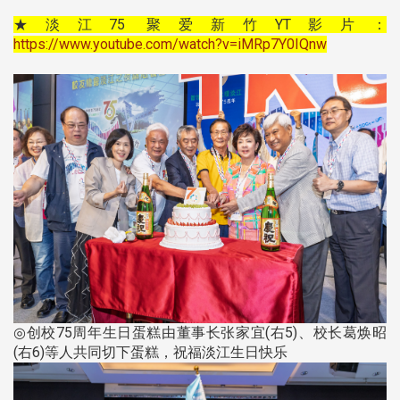
★淡江75 聚爱新竹YT影片：
https://www.youtube.com/watch?v=iMRp7Y0IQnw
◎创校75周年生日蛋糕由董事长张家宜(右5)、校长葛焕昭
(右6)等人共同切下蛋糕，祝福淡江生日快乐