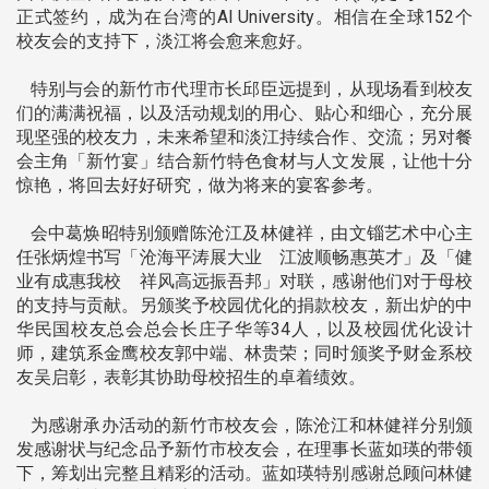
正式签约，成为在台湾的AI University。相信在全球152个
校友会的支持下，淡江将会愈来愈好。
特别与会的新竹市代理市长邱臣远提到，从现场看到校友
们的满满祝福，以及活动规划的用心、贴心和细心，充分展
现坚强的校友力，未来希望和淡江持续合作、交流；另对餐
会主角「新竹宴」结合新竹特色食材与人文发展，让他十分
惊艳，将回去好好研究，做为将来的宴客参考。
会中葛焕昭特别颁赠陈沧江及林健祥，由文锱艺术中心主
任张炳煌书写「沧海平涛展大业 江波顺畅惠英才」及「健
业有成惠我校 祥风高远振吾邦」对联，感谢他们对于母校
的支持与贡献。另颁奖予校园优化的捐款校友，新出炉的中
华民国校友总会总会长庄子华等34人，以及校园优化设计
师，建筑系金鹰校友郭中端、林贵荣；同时颁奖予财金系校
友吴启彰，表彰其协助母校招生的卓着绩效。
为感谢承办活动的新竹市校友会，陈沧江和林健祥分别颁
发感谢状与纪念品予新竹市校友会，在理事长蓝如瑛的带领
下，筹划出完整且精彩的活动。蓝如瑛特别感谢总顾问林健