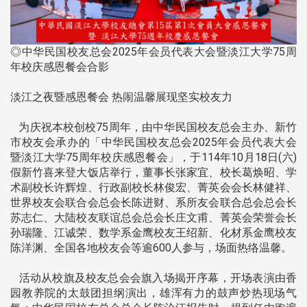
◎中华民国校友总会2025年会员代表大会暨淡江大学75周
年校庆感恩餐会合影
淡江之夜暨感恩餐会 热闹温馨展现坚实校友力
为庆祝本校创校75周年，由中华民国校友总会主办、新竹
市校友会承办的「中华民国校友总会2025年会员代表大会
暨淡江大学75周年校庆感恩餐会」，于114年10月18日(六)
假新竹喜来登大饭店举行，董事长张家宜、校长葛焕昭、学
术副校长许辉煌、行政副校长林俊宏、菁英会会长林健祥、
世界校友会联合会总会长陈进财、系所友会联合总会总会长
苏志仁、大陆校友联谊总会总会长庄文甫、菁英会荣誉会长
孙瑞隆、江诚荣、数学系金鹰校友王绍新、化材系金鹰校友
陈洋渊、全国各地校友会等逾600人参与，场面热络温馨。
活动从校旗及校友总会会旗入场揭开序幕，开场表演由香
园教养院的太鼓团担纲演出，雄浑有力的鼓声炒热现场气