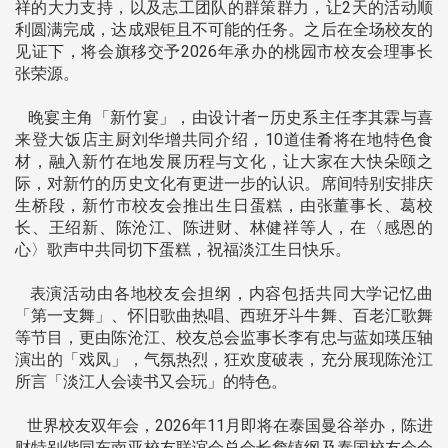
祥的大力支持，以及志工团队的群策群力，让2天的活动顺
利圆满完成，达成艰钜且不可能的任务。之后在全场校友的
见证下，将会旗移交予2026年承办的桃园市校友会理事长
张荣源。
晚宴主角「新竹宴」，由设计者—历史系主任李其霖与喜
来登大饭店主厨刘华增共同介绍，10道佳肴将在地特色食
材，融入新竹在地发展历程与文化，让大家在大快朵颐之
际，对新竹的历史文化有更进一步的认识。席间特别安排庆
生桥段，新竹市校友会推出生日蛋糕，由张董事长、葛校
长、王绍新、陈沧江、陈进财、林健祥等人，在〈感恩的
心〉歌声中共同切下蛋糕，祝福淡江生日快乐。
表演活动由各地校友会担纲，内容包括共同大学记忆曲
「第一支舞」、怀旧歌曲热唱、西班牙斗牛舞、百老汇歌舞
等节目，更由陈沧江、校友总会监事长李有忠与蓝如瑛压轴
演出的「戏凤」，气氛热烈，狂欢度破表，充分展现陈沧江
所言「淡江人会读书又会玩」的特色。
世界校友双年会，2026年11月即将在泰国曼谷举办，陈进
财特别偕同东南亚校友联谊会总会长詹镇纲及泰国校友会会