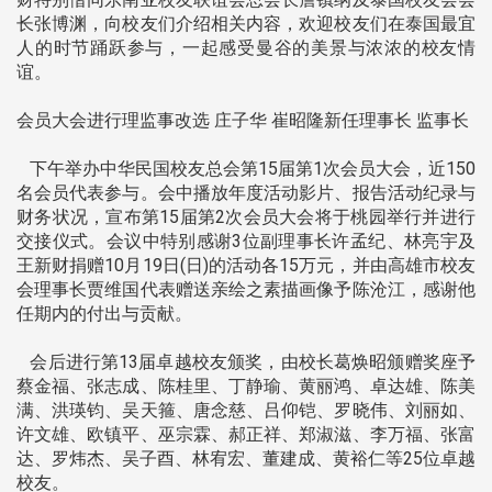
长张博渊，向校友们介绍相关内容，欢迎校友们在泰国最宜
人的时节踊跃参与，一起感受曼谷的美景与浓浓的校友情
谊。
会员大会进行理监事改选 庄子华 崔昭隆新任理事长 监事长
下午举办中华民国校友总会第15届第1次会员大会，近150
名会员代表参与。会中播放年度活动影片、报告活动纪录与
财务状况，宣布第15届第2次会员大会将于桃园举行并进行
交接仪式。会议中特别感谢3位副理事长许孟纪、林亮宇及
王新财捐赠10月19日(日)的活动各15万元，并由高雄市校友
会理事长贾维国代表赠送亲绘之素描画像予陈沧江，感谢他
任期内的付出与贡献。
会后进行第13届卓越校友颁奖，由校长葛焕昭颁赠奖座予
蔡金福、张志成、陈桂里、丁静瑜、黄丽鸿、卓达雄、陈美
满、洪瑛钧、吴天箍、唐念慈、吕仰铠、罗晓伟、刘丽如、
许文雄、欧镇平、巫宗霖、郝正祥、郑淑滋、李万福、张富
达、罗炜杰、吴子酉、林宥宏、董建成、黄裕仁等25位卓越
校友。