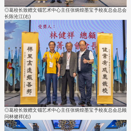
◎葛校长致赠文锱艺术中心主任张炳煌墨宝予校友总会总会
长陈沧江(右)
◎葛校长致赠文锱艺术中心主任张炳煌墨宝予校友总会总顾
问林健祥(右)