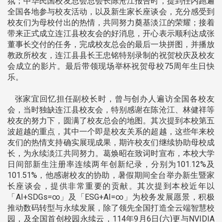
氛；中华民国校友总会总会长陈沧江报告时，提到任内跑遍
全国各地参与校友活动，以及新生家长座谈会，充分感受到
校友们为母校付出的热情，共同努力奠基淡江的荣耀；接着
带来正式成立连江县校友会的好消息，开心表示顺利达成张
董事长交付的任务，完成校友总会的最后一块拼图，并播放
教政所校友，连江县县长王忠铭特别录制的祝贺校庆及校友
会成立的影片。最后带领现场举杯祝贺母校75周年生日快
乐。
张家宜回忆担任副校长时，曾与创办人遍访全国各校友
会，当时独缺连江县校友会，特别感谢在陈沧江、林健祥等
校友的努力下，圆满了校友总会的地图。其次提到本校第五
波超越的重点，其中一个即是校友关系的超越，这些年来校
友们的热情支持确实展现成果，期许校友们继续协助母校成
长，为永续淡江共同努力。葛焕昭在致词时宣布，本校大学
日间部新生注册率连续两年创新纪录，分别为101.12%及
101.51%，他感谢校友的协助，暑假期间全台举办新生暨家
长座谈会，提供非常重要的贡献。其次提到本校近年以
「AI+SDGs=∞」及「ESG+AI=∞」为校务发展愿景，积极
推动数码转型与永续发展，除了领先全国打造全云端智慧校
园，及全国首创校园永续云，114年9月6日(六)更与NVIDIA