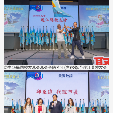
◎中华民国校友总会总会长陈沧江(左)授旗予连江县校友会