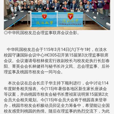
◎中华民国校友总会理监事联席会议合影。
中华民国校友总会于115年3月14日(六)下午1时，在淡水
校园守谦国际会议中心HC305召开第15届第3次理监事联席
会议。会议邀请母校林俊宏行政副校长与校友处执行长彭春
阳、菁英会会长林健祥与秘书长许义民、总会理监事、后补
理监事及桃园市校友会一同与会。
本次会议在总会长庄子华主持下顺利进行，会中讨论114
年度财务相关报表、今(115)年暑假各地区新生家长座谈会
等议案，并由桃园市校友会秘书长曹祯富说明第15届第2次
会员大会相关规划。今(115)年会员大会将于桃园喜来登举
办，桃园市校友会积极动员卯足全力筹备中，希望能让全国
校友感受到桃园的热情。随后在理监事的热烈交流下，为此