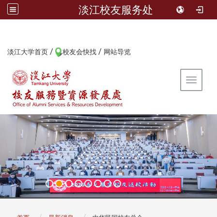
淡江校友服务处
/
/
:::
淡江大学首页
校友会快找
网站导览
Toggle 
:::