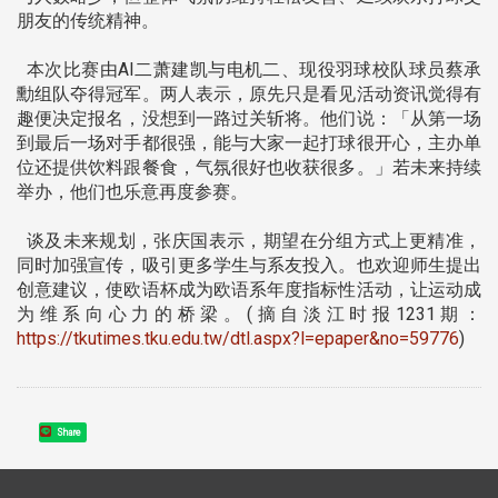
朋友的传统精神。
本次比赛由AI二萧建凯与电机二、现役羽球校队球员蔡承
勳组队夺得冠军。两人表示，原先只是看见活动资讯觉得有
趣便决定报名，没想到一路过关斩将。他们说：「从第一场
到最后一场对手都很强，能与大家一起打球很开心，主办单
位还提供饮料跟餐食，气氛很好也收获很多。」若未来持续
举办，他们也乐意再度参赛。
谈及未来规划，张庆国表示，期望在分组方式上更精准，
同时加强宣传，吸引更多学生与系友投入。也欢迎师生提出
创意建议，使欧语杯成为欧语系年度指标性活动，让运动成
为维系向心力的桥梁。(摘自淡江时报1231期：
https://tkutimes.tku.edu.tw/dtl.aspx?l=epaper&no=59776
)
Share