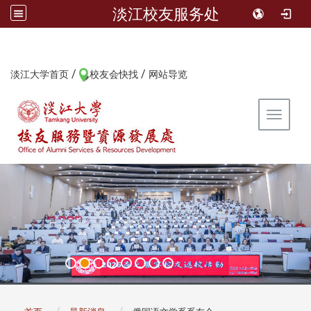
淡江校友服务处
/
/
:::
淡江大学首页
校友会快找
网站导览
Toggle 
:::