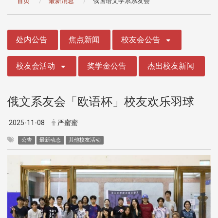
首页
最新消息
俄国语文学系系友会
:::
处内公告
焦点新闻
校友会公告
校友会活动
奖学金公告
杰出校友新闻
俄文系友会「欧语杯」校友欢乐羽球
2025-11-08
严蜜蜜
公告
最新动态
其他校友活动