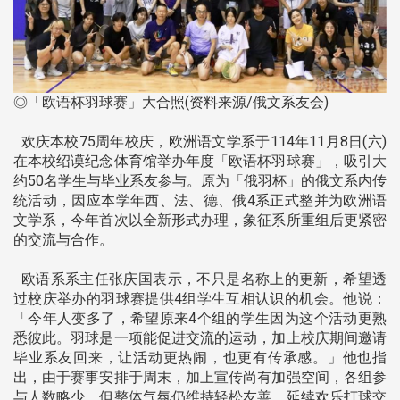
◎「欧语杯羽球赛」大合照(资料来源/俄文系友会)
欢庆本校75周年校庆，欧洲语文学系于114年11月8日(六)
在本校绍谟纪念体育馆举办年度「欧语杯羽球赛」，吸引大
约50名学生与毕业系友参与。原为「俄羽杯」的俄文系内传
统活动，因应本学年西、法、德、俄4系正式整并为欧洲语
文学系，今年首次以全新形式办理，象征系所重组后更紧密
的交流与合作。
欧语系系主任张庆国表示，不只是名称上的更新，希望透
过校庆举办的羽球赛提供4组学生互相认识的机会。他说：
「今年人变多了，希望原来4个组的学生因为这个活动更熟
悉彼此。羽球是一项能促进交流的运动，加上校庆期间邀请
毕业系友回来，让活动更热闹，也更有传承感。」他也指
出，由于赛事安排于周末，加上宣传尚有加强空间，各组参
与人数略少，但整体气氛仍维持轻松友善、延续欢乐打球交