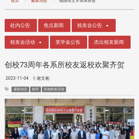
首页
最新消息
德国语文学系系友会
:::
处内公告
焦点新闻
校友会公告
校友会活动
奖学金公告
杰出校友新闻
创校73周年各系所校友返校欢聚齐贺
2023-11-04
谢文彬
最新动态
校庆
其他校友活动