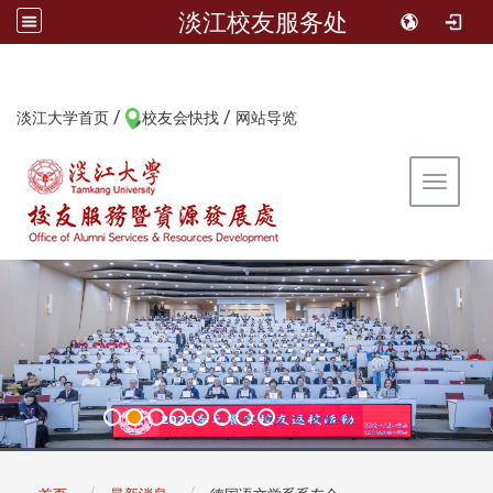
淡江校友服务处
/
/
:::
淡江大学首页
校友会快找
网站导览
Toggle 
:::