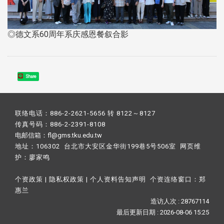
◎德文系60周年系庆感恩餐叙合影
Share
联络电话：886-2-2621-5656 转 8122～8127
传真号码：886-2-2391-8108
电邮信箱：fl@gms.tku.edu.tw
地址：106302 台北市大安区金华街199巷5号506室 网页维
护：
廖家鸣​
个资政策
|
隐私权政策
|
个人资料告知声明
个资连络窗口：
郑
惠兰
造访人次 : 28767114
最后更新日期 :
2026-08-06 15:25