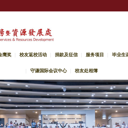
金鹰奖
校友返校活动
捐款及征信
服务项目
毕业生
守谦国际会议中心
校友处相簿