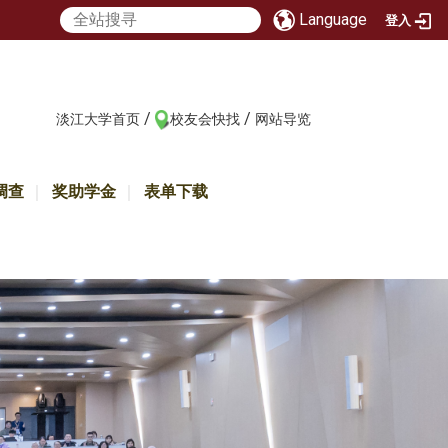
Language
登入
/
/
:::
淡江大学首页
校友会快找
网站导览
调查
奖助学金
表单下载