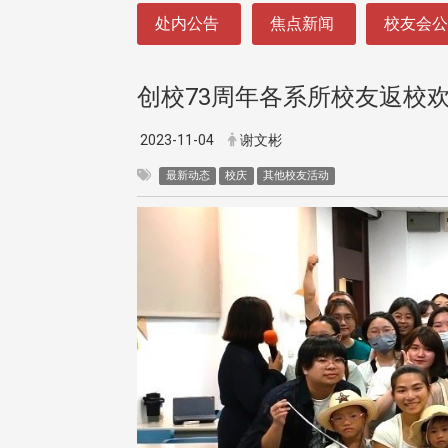
:::
处内公告
焦点新闻
校友会
创校73周年各系所校友返校
2023-11-04
谢文彬
最新动态
校庆
其他校友活动