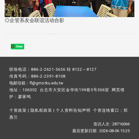
◎企管系友会联谊活动合影
Share
联络电话：886-2-2621-5656 转 8122～8127
传真号码：886-2-2391-8108
电邮信箱：fl@gms.tku.edu.tw
地址：106302 台北市大安区金华街199巷5号506室 网页维
护：
廖家鸣​
个资政策
|
隐私权政策
|
个人资料告知声明
个资连络窗口：
郑
惠兰
造访人次 : 28716066
最后更新日期 :
2026-08-06 15:25