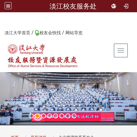
淡江校友服务处
/
/
:::
淡江大学首页
校友会快找
网站导览
Toggle 
:::