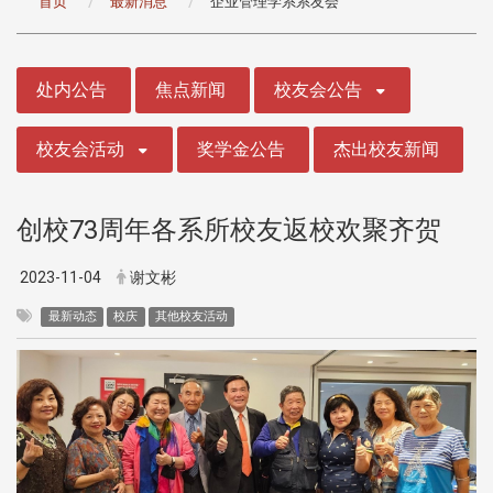
首页
最新消息
企业管理学系系友会
:::
处内公告
焦点新闻
校友会公告
校友会活动
奖学金公告
杰出校友新闻
创校73周年各系所校友返校欢聚齐贺
2023-11-04
谢文彬
最新动态
校庆
其他校友活动