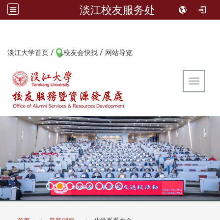
淡江校友服务处
/
/
:::
淡江大学首页
校友会快找
网站导览
Toggle 
:::