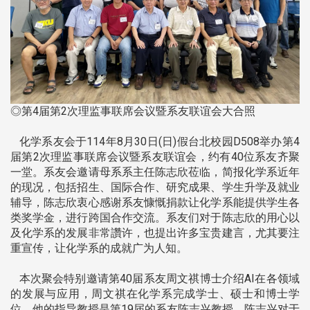
◎第4届第2次理监事联席会议暨系友联谊会大合照
化学系友会于114年8月30日(日)假台北校园D508举办第4
届第2次理监事联席会议暨系友联谊会，约有40位系友齐聚
一堂。系友会邀请母系系主任陈志欣莅临，简报化学系近年
的现况，包括招生、国际合作、研究成果、学生升学及就业
辅导，陈志欣衷心感谢系友慷慨捐款让化学系能提供学生各
类奖学金，进行跨国合作交流。系友们对于陈志欣的用心以
及化学系的发展非常讚许，也提出许多宝贵建言，尤其要注
重宣传，让化学系的成就广为人知。
本次聚会特别邀请第40届系友周文祺博士介绍AI在各领域
的发展与应用，周文祺在化学系完成学士、硕士和博士学
位，他的指导教授是第19届的系友陈志兴教授，陈志兴对于