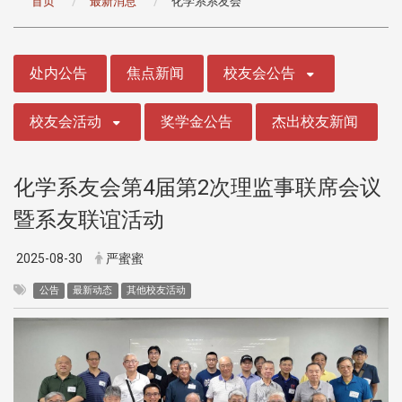
首页
最新消息
化学系系友会
:::
处内公告
焦点新闻
校友会公告
校友会活动
奖学金公告
杰出校友新闻
化学系友会第4届第2次理监事联席会议
暨系友联谊活动
2025-08-30
严蜜蜜
公告
最新动态
其他校友活动