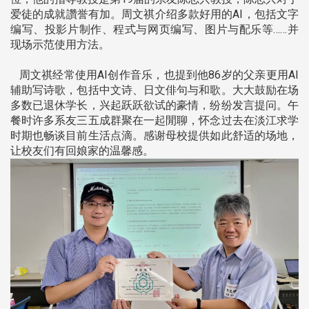
爱徒的成就讚誉有加。周文祺介绍多款好用的AI，包括文字
编写、投影片制作、程式与网页编写、图片与配乐等……并
现场示范使用方法。
周文祺经常使用AI创作音乐，也提到他86岁的父亲更用AI
辅助写诗歌，包括中文诗、日文俳句与和歌。大大鼓励在场
多数已退休学长，兴起跃跃欲试的豪情，纷纷发言提问。午
餐时许多系友三五成群聚在一起閒聊，怀念过去在淡江求学
时期也畅谈目前生活点滴。感谢母校提供如此舒适的场地，
让校友们有回娘家的温馨感。