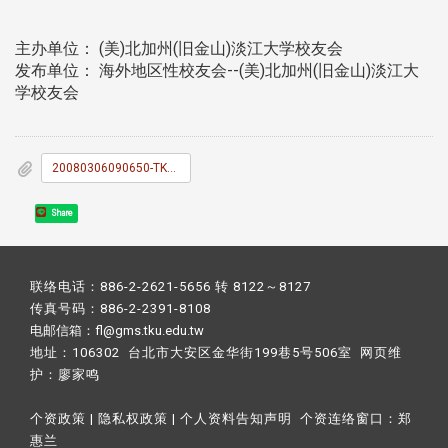
主办单位： (美)北加州(旧金山)淡江大学校友会
发布单位： 海外地区性校友会--(美)北加州(旧金山)淡江大
学校友会
20080306090650-TKU_News_042.doc
Share
联络电话：886-2-2621-5656 转 8122～8127
传真号码：886-2-2391-8108
电邮信箱：fl@gms.tku.edu.tw
地址：106302 台北市大安区金华街199巷5号506室 网页维
护：
廖家鸣​
个资政策
|
隐私权政策
|
个人资料告知声明
个资连络窗口：
郑
惠兰