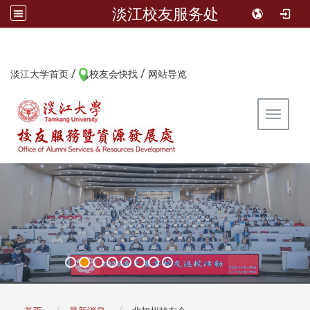
淡江校友服务处
/
/
:::
淡江大学首页
校友会快找
网站导览
Toggle 
:::