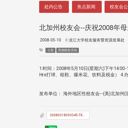
:::
处内公告
焦点新闻
校友会
北加州校友会--庆祝2008
2008-05-10
淡江大学校友服务暨资源发展处
公告
其他校友活动
1.时间：2008年5月10日(星期六)下午14:00-16:00;
Hrs打球、租鞋、爆米花、饮料及税金） 
发布单位： 海外地区性校友会--(美)北加州
20080318093345-TKU_News_042.doc
Share