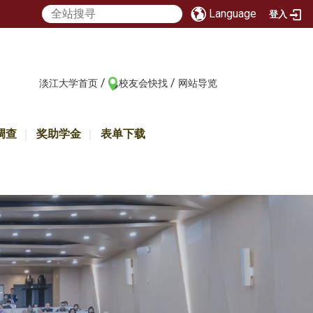
Language
登入
/
/
:::
淡江大学首页
校友会快找
网站导览
调查
奖助学金
表单下载