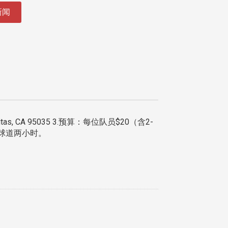
新闻
ilpitas, CA 95035 3.预算：每位队员$20（含2-
用球道两小时。